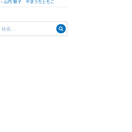
山内 智子
やまうちともこ
検
検
索:
索