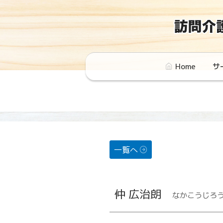
コ
ン
テ
ン
ツ
Home
サ
へ
ス
キ
ッ
プ
一覧へ
仲 広治朗
なかこうじろ