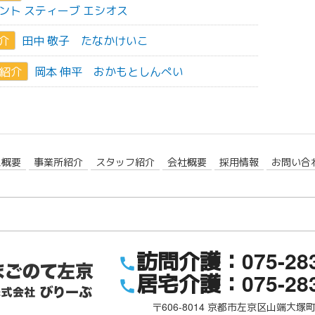
ント スティーブ エシオス
介
田中 敬子
たなかけいこ
紹介
岡本 伸平
おかもとしんぺい
ス概要
事業所紹介
スタッフ紹介
会社概要
採用情報
お問い合
検
索:
訪問介護：075-283
居宅介護：075-283
〒606-8014
京都市左京区山端大塚町1