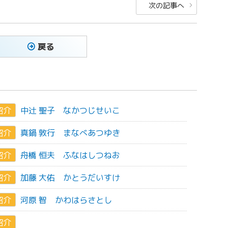
次
次の記事へ
の
投
稿
戻る
紹介
中辻 聖子
なかつじせいこ
紹介
真鍋 敦行
まなべあつゆき
紹介
舟橋 恒夫
ふなはしつねお
紹介
加藤 大佑
かとうだいすけ
紹介
河原 智
かわはらさとし
紹介