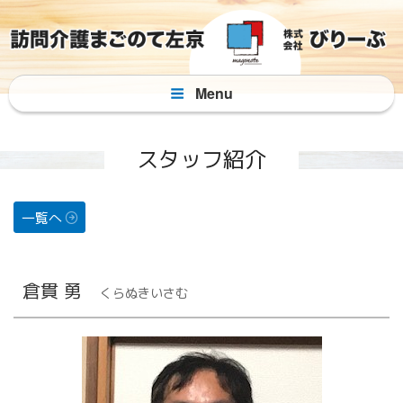
コ
ン
テ
ン
Menu
ツ
へ
ス
スタッフ紹介
キ
ッ
プ
一覧へ
倉貫 勇
くらぬきいさむ