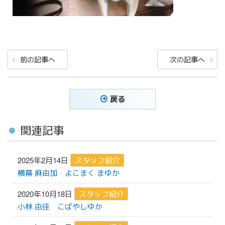
投
前
次
前の記事へ
次の記事へ
稿
の
の
ナ
投
投
稿
稿
ビ
戻る
ゲ
ー
関連記事
シ
ョ
2025年2月14日
スタッフ紹介
ン
横幕 麻由加
よこまく まゆか
2020年10月18日
スタッフ紹介
小林 由佳
こばやしゆか