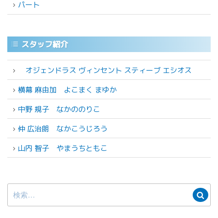
パート
スタッフ紹介
オジェンドラス ヴィンセント スティーブ エシオス
横幕 麻由加
よこまく まゆか
中野 規子
なかののりこ
仲 広治朗
なかこうじろう
山内 智子
やまうちともこ
検
検
索:
索