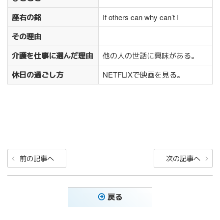
座右の銘
If others can why can’t I
その理由
介護を仕事に選んだ理由
他の人の世話に興味がある。
休日の過ごし方
NETFLIXで映画を見る。
投
前
次
前の記事へ
次の記事へ
稿
の
の
ナ
投
投
稿
稿
ビ
戻る
ゲ