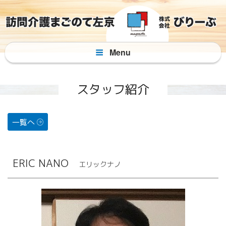
コ
ン
テ
ン
Menu
ツ
へ
ス
スタッフ紹介
キ
ッ
プ
一覧へ
ERIC NANO
エリックナノ