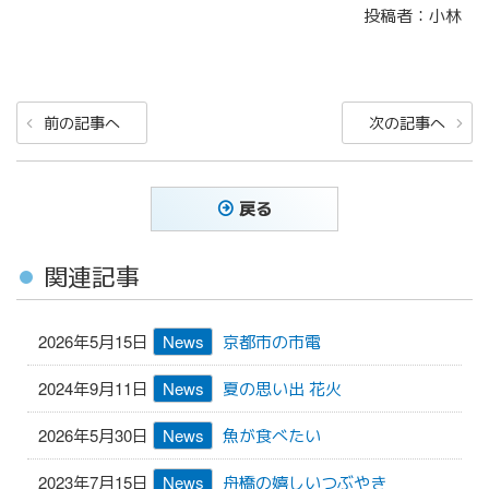
投稿者：小林
投
前
次
前の記事へ
次の記事へ
稿
の
の
ナ
投
投
稿
稿
ビ
戻る
ゲ
ー
関連記事
シ
ョ
2026年5月15日
News
京都市の市電
ン
2024年9月11日
News
夏の思い出 花火
2026年5月30日
News
魚が食べたい
2023年7月15日
News
舟橋の嬉しいつぶやき