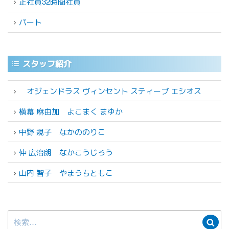
正社員32時間社員
パート
スタッフ紹介
オジェンドラス ヴィンセント スティーブ エシオス
横幕 麻由加
よこまく まゆか
中野 規子
なかののりこ
仲 広治朗
なかこうじろう
山内 智子
やまうちともこ
検
検
索: