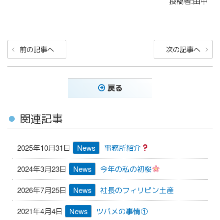
投稿者:田中
投
前
次
前の記事へ
次の記事へ
稿
の
の
ナ
投
投
稿
稿
ビ
戻る
ゲ
ー
関連記事
シ
ョ
2025年10月31日
News
事務所紹介
ン
2024年3月23日
News
今年の私の初桜
2026年7月25日
News
社長のフィリピン土産
2021年4月4日
News
ツバメの事情①