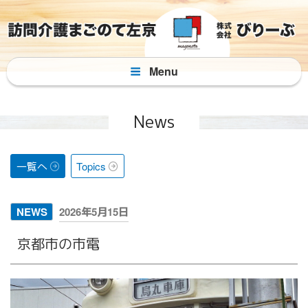
コ
ン
テ
ン
Menu
ツ
へ
ス
News
キ
ッ
プ
一覧へ
Topics
投
NEWS
2026年5月15日
稿
京都市の市電
日: