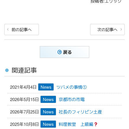
投稿者:エリック
投
前
次
前の記事へ
次の記事へ
稿
の
の
ナ
投
投
稿
稿
ビ
戻る
ゲ
ー
関連記事
シ
ョ
2021年4月4日
News
ツバメの事情①
ン
2026年5月15日
News
京都市の市電
2026年7月25日
News
社長のフィリピン土産
2025年10月8日
News
料理教室 上級編