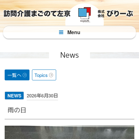
コ
ン
テ
ン
Menu
ツ
へ
ス
News
キ
ッ
プ
一覧へ
Topics
投
NEWS
2026年6月30日
稿
雨の日
日: