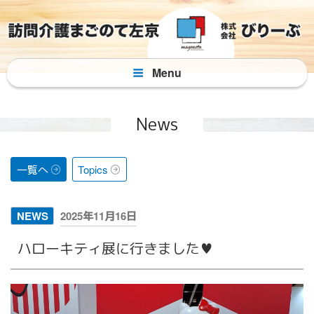
コ
ン
テ
ン
Menu
ツ
へ
ス
News
キ
ッ
プ
一覧へ
Topics
投
NEWS
2025年11月16日
稿
ハローキティ展に行きました♥️
日: