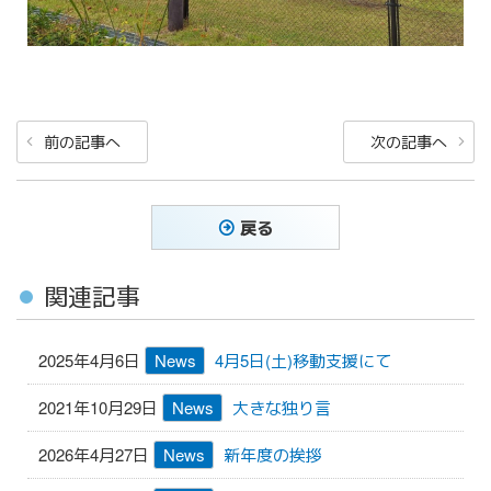
投
前
次
前の記事へ
次の記事へ
稿
の
の
ナ
投
投
稿
稿
ビ
戻る
ゲ
ー
関連記事
シ
ョ
2025年4月6日
News
4月5日(土)移動支援にて
ン
2021年10月29日
News
大きな独り言
2026年4月27日
News
新年度の挨拶